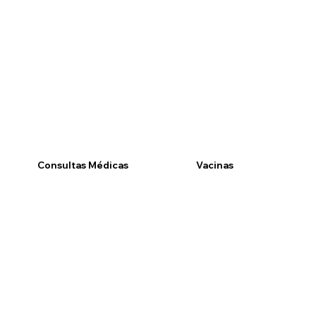
Consultas Médicas
Vacinas
Nossas Especialidades
Nossas Vacinas
Agendar Horário
Agendar Horário