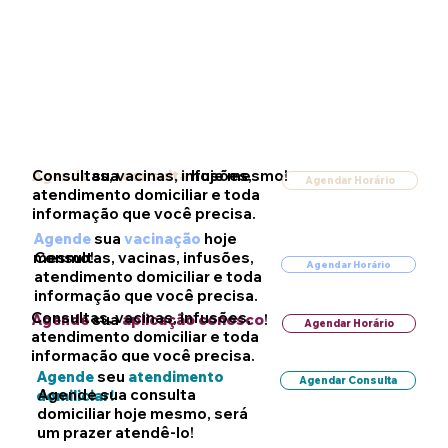
Agende
sua
consulta
hoje mesmo!
Consultas, vacinas, infusões,
Agendar Horário
atendimento domiciliar e toda
informação que você precisa.
Agende
sua
vacinação
hoje
mesmo!
Consultas, vacinas, infusões,
Agendar Horário
atendimento domiciliar e toda
informação que você precisa.
Consultas, vacinas, infusões,
Agende
sua
aplicação conosco
!
Agendar Horário
atendimento domiciliar e toda
informação que você precisa.
Agende
seu
atendimento
Agendar Consulta
Agende sua consulta
domiliciar!
domiciliar hoje mesmo, será
um prazer atendê-lo!