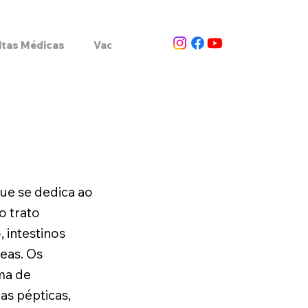
ltas Médicas
Vacinas
Atendimento Domiciliar
ue se dedica ao
o trato
, intestinos
reas. Os
ma de
as pépticas,