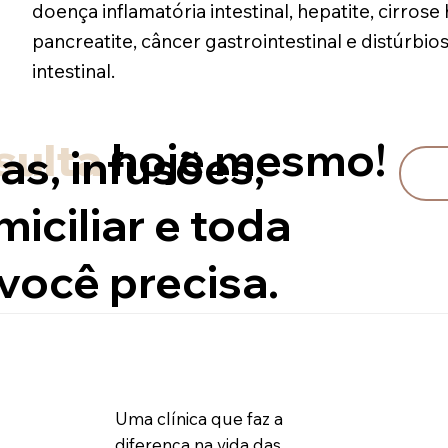
doença inflamatória intestinal, hepatite, cirrose
pancreatite, câncer gastrointestinal e distúrbio
intestinal.
sulta
hoje mesmo!
as, infusões,
iciliar e toda
você precisa.
Uma clínica que faz a
diferença na vida das