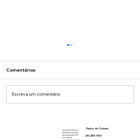
Comentários
Escreva um comentário
Administração de Noripurum:
Tratamento da Deficiência de Ferro
Dados de Contato
com Segurança em Belo Horizonte
Uma clínica que faz a
diferença na vida das
pessoas desde 2015
(31) 2551-1510
com diversas
especialidades médicas,