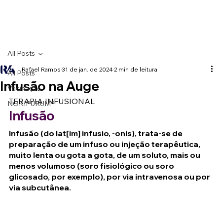
All Posts
Rafael Ramos
31 de jan. de 2024
2 min de leitura
All Posts
Infusão na Auge
Vacinação
TERAPIA INFUSIONAL
NORIPURUM®
Infusão
Infusão (do lat[im] infusio, -onis), trata-se de 
preparação de um infuso ou injeção terapêutica, 
muito lenta ou gota a gota, de um soluto, mais ou 
menos volumoso (soro fisiológico ou soro 
glicosado, por exemplo), por via intravenosa ou por 
via subcutânea.